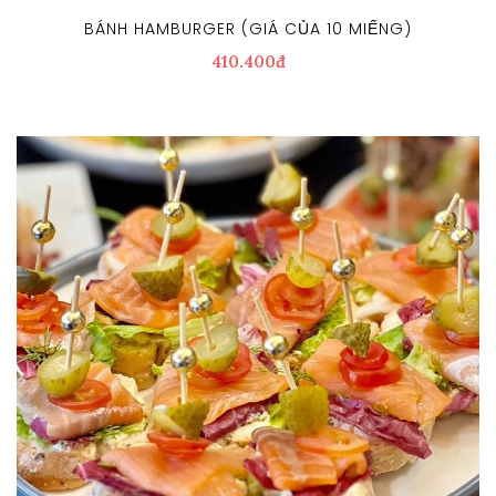
BÁNH HAMBURGER (GIÁ CỦA 10 MIẾNG)
410.400đ