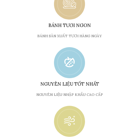
BÁNH TƯƠI NGON
BÁNH SẢN XUẤT TƯƠI HÀNG NGÀY
NGUYÊN LIỆU TỐT NHẤT
NGUYÊN LIỆU NHẬP KHẨU CAO CẤP