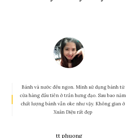
Quán nằm ngay trên mặt đường Xuân Diệu,
rộng rãi mà sạch sẽ lắm. Bước vào quán thơm
mùi bánh, đa dạng các loại bánh và ấn tượng
lắm
Trang Huyen